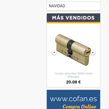
NAVIDAD
Cilindro Amig Mod. 10000 Doble
CILIN
Embrague
20.08 €