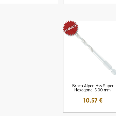
DRO Amig MOD. 10000E Para
Cilindro Amig Mod. 10000S Simple
CERRADURA M
escudos Ezcurra
Embrague
13.
Broca Alpen Hss Super
20.08 €
22.08 €
Hexagonal 5,00 mm,
10.57
€