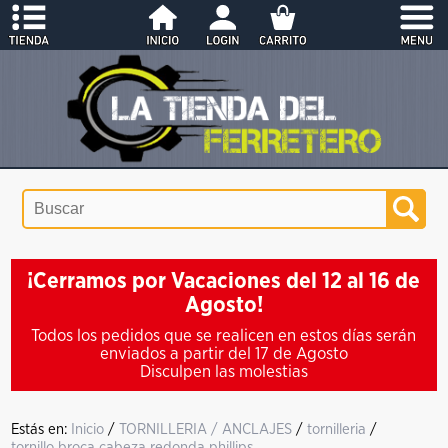
¡Cerramos por Vacaciones del 12 al 16 de
Agosto!
Todos los pedidos que se realicen en estos días serán
enviados a partir del 17 de Agosto
Disculpen las molestias
Estás en:
Inicio
/
TORNILLERIA / ANCLAJES
/
tornilleria
/
tornillo broca cabeza redonda phillips