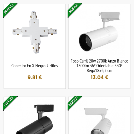
Foco Carril 20w 2700k Anzo Blanco
Conector En X Negro 2 Hilos
1800lm 36º Orientable 330º
Regx18x6,2 cm
9.81
€
13.04
€