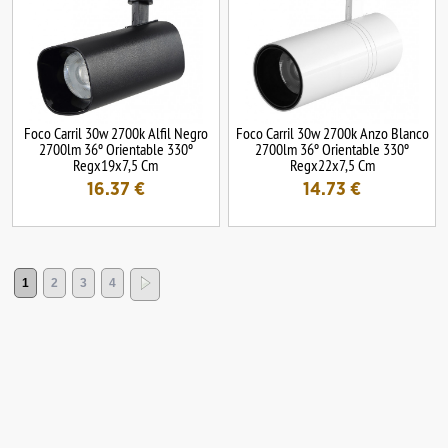
Foco Carril 30w 2700k Alfil Negro
Foco Carril 30w 2700k Anzo Blanco
2700lm 36º Orientable 330º
2700lm 36º Orientable 330º
Regx19x7,5 Cm
Regx22x7,5 Cm
16.37
€
14.73
€
1
2
3
4