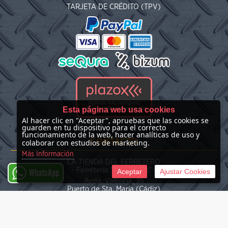
TARJETA DE CRÉDITO (TPV)
Esta página web usa cookies
Al hacer clic en "Aceptar", apruebas que las cookies se
guarden en tu dispositivo para el correcto
funcionamiento de la web, hacer analíticas de uso y
CONTACTO
colaborar con estudios de marketing.
Más Información
LA TIENDA DEL FERRETERO
- Ferretería "Las Nieves" -
Aceptar
Ajustar Cookies
WhatsApp
Avda. Valencia, 35
Puerto de Sta. María (Cádiz)
(+34) 676 39 30 34
info@latiendadelferretero.com