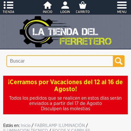
¡Cerramos por Vacaciones del 12 al 16 de
Agosto!
Todos los pedidos que se realicen en estos días serán
enviados a partir del 17 de Agosto
Disculpen las molestias
Estás en:
Inicio
/
FABRILAMP ILUMINACIÓN
/
ILUMINACION TECNICO
/
FOCOS Y CARRILES