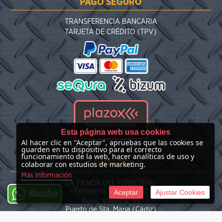
PAGO SEGURO
TRANSFERENCIA BANCARIA
TARJETA DE CRÉDITO (TPV)
Esta página web usa cookies
Al hacer clic en "Aceptar", apruebas que las cookies se
guarden en tu dispositivo para el correcto
funcionamiento de la web, hacer analíticas de uso y
CONTACTO
colaborar con estudios de marketing.
Más Información
LA TIENDA DEL FERRETERO
- Ferretería "Las Nieves" -
Aceptar
Ajustar Cookies
WhatsApp
Avda. Valencia, 35
Puerto de Sta. María (Cádiz)