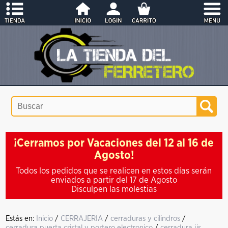
¡Cerramos por Vacaciones del 12 al 16 de
Agosto!
Todos los pedidos que se realicen en estos días serán
enviados a partir del 17 de Agosto
Disculpen las molestias
Estás en:
Inicio
/
CERRAJERIA
/
cerraduras y cilindros
/
cerradura puerta cristal y portero electronico
/
cerradura jis