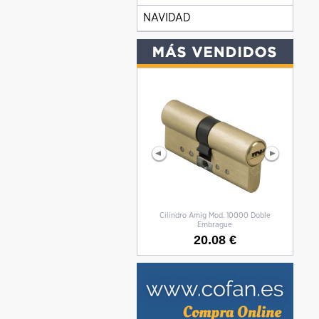
NAVIDAD
Cilindro Amig Mod. 10000 Doble
CILIN
Embrague
20.08 €