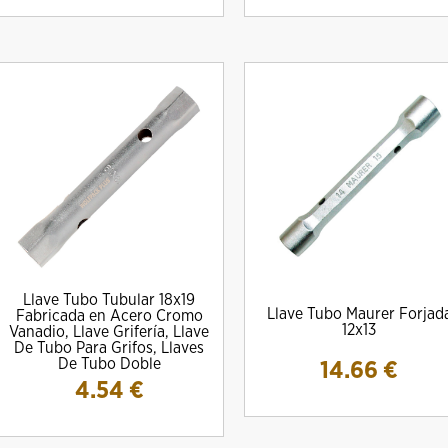
Llave Tubo Tubular 18x19
DRO Amig MOD. 10000E Para
Cilindro Amig Mod. 10000S Simple
CERRADURA M
Llave Tubo Maurer Forjad
Fabricada en Acero Cromo
escudos Ezcurra
Embrague
13.
12x13
Vanadio, Llave Grifería, Llave
20.08 €
22.08 €
De Tubo Para Grifos, Llaves
De Tubo Doble
14.66
€
4.54
€