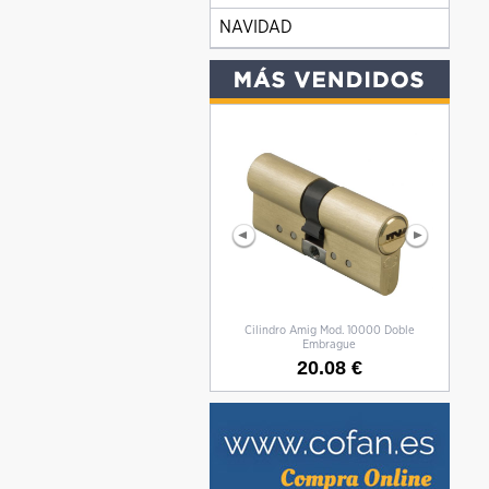
NAVIDAD
Cilindro Amig Mod. 10000 Doble
CILIN
Embrague
20.08 €