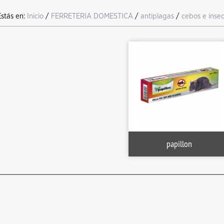
Estás en:
Inicio
/
FERRETERIA DOMESTICA
/
antiplagas
/
cebos e insec
papillon