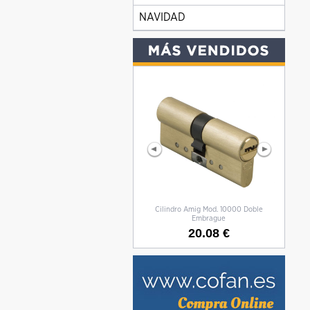
NAVIDAD
Cilindro Amig Mod. 10000 Doble
CILIN
Embrague
20.08 €