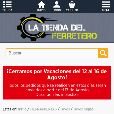
¡Cerramos por Vacaciones del 12 al 16 de
Agosto!
Todos los pedidos que se realicen en estos días serán
enviados a partir del 17 de Agosto
Disculpen las molestias
Estás en:
Inicio
/
HERRAMIENTAS
/
llaves
/
llaves bujias