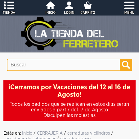
¡Cerramos por Vacaciones del 12 al 16 de
Agosto!
Todos los pedidos que se realicen en estos días serán
enviados a partir del 17 de Agosto
Disculpen las molestias
Estás en:
Inicio
/
CERRAJERIA
/
cerraduras y cilindros
/
cerraduras de sobreponer
/
cerradura amig