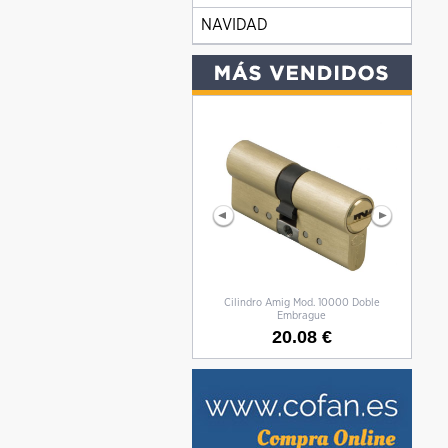
NAVIDAD
Cilindro Amig Mod. 10000 Doble
CILIN
Embrague
20.08 €