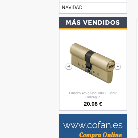
NAVIDAD
Cilindro Amig Mod. 10000 Doble
CILIN
Embrague
20.08 €