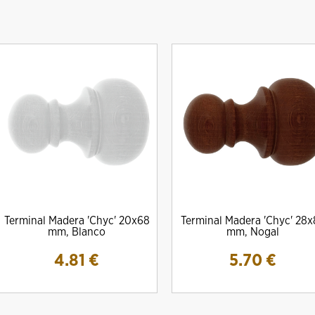
DRO Amig MOD. 10000E Para
Cilindro Amig Mod. 10000S Simple
CERRADURA M
Terminal Madera 'Chyc' 20x68
Terminal Madera 'Chyc' 28x
escudos Ezcurra
Embrague
13.
mm, Blanco
mm, Nogal
20.08 €
22.08 €
4.81
€
5.70
€