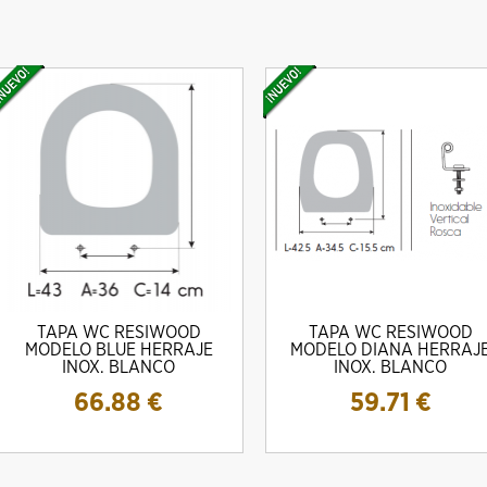
DRO Amig MOD. 10000E Para
Cilindro Amig Mod. 10000S Simple
CERRADURA M
TAPA WC RESIWOOD
TAPA WC RESIWOOD
escudos Ezcurra
Embrague
MODELO BLUE HERRAJE
MODELO DIANA HERRAJ
13.
20.08 €
22.08 €
INOX. BLANCO
INOX. BLANCO
66.88
€
59.71
€