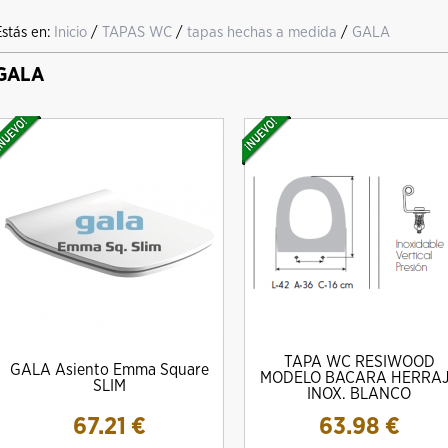
Estás en:
Inicio
/
TAPAS WC
/
tapas hechas a medida
/
GALA
GALA
TAPA WC RESIWOOD
GALA Asiento Emma Square
MODELO BACARA HERRA
SLIM
INOX. BLANCO
67.21
€
63.98
€