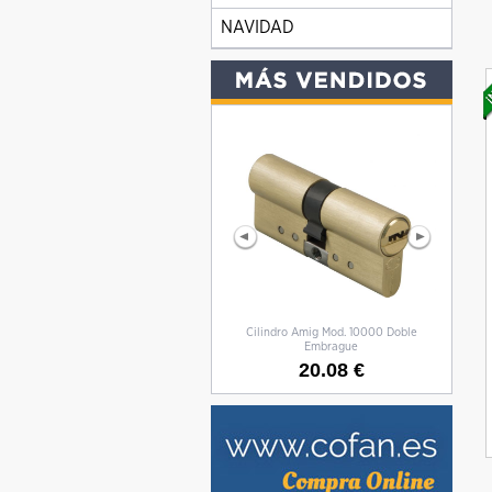
NAVIDAD
Cilindro Amig Mod. 10000 Doble
CILIN
Embrague
20.08 €