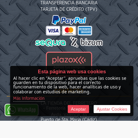
TRANSFERENCIA BANCARIA
TARJETA DE CRÉDITO (TPV)
Esta página web usa cookies
Al hacer clic en "Aceptar", apruebas que las cookies se
guarden en tu dispositivo para el correcto
funcionamiento de la web, hacer analíticas de uso y
CONTACTO
colaborar con estudios de marketing.
Más Información
LA TIENDA DEL FERRETERO
- Ferretería "Las Nieves" -
Aceptar
Ajustar Cookies
WhatsApp
Avda. Valencia, 35
Puerto de Sta. María (Cádiz)
(+34) 676 39 30 34
info@latiendadelferretero.com