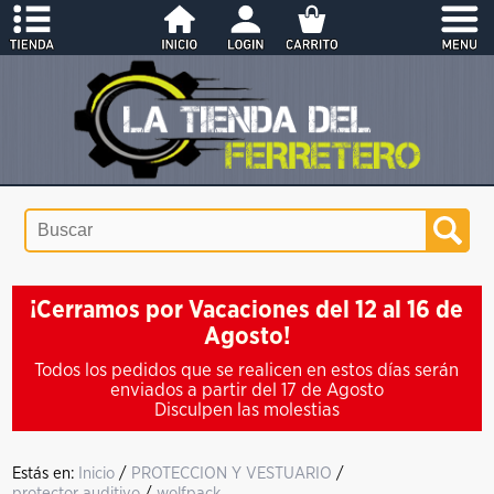
¡Cerramos por Vacaciones del 12 al 16 de
Agosto!
Todos los pedidos que se realicen en estos días serán
enviados a partir del 17 de Agosto
Disculpen las molestias
Estás en:
Inicio
/
PROTECCION Y VESTUARIO
/
protector auditivo
/
wolfpack