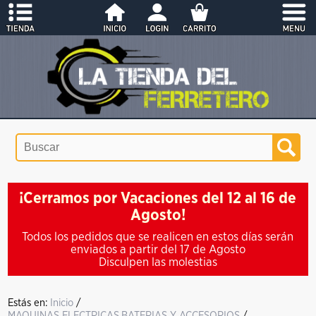
¡Cerramos por Vacaciones del 12 al 16 de
Agosto!
Todos los pedidos que se realicen en estos días serán
enviados a partir del 17 de Agosto
Disculpen las molestias
Estás en:
Inicio
/
MAQUINAS ELECTRICAS,BATERIAS Y ACCESORIOS
/