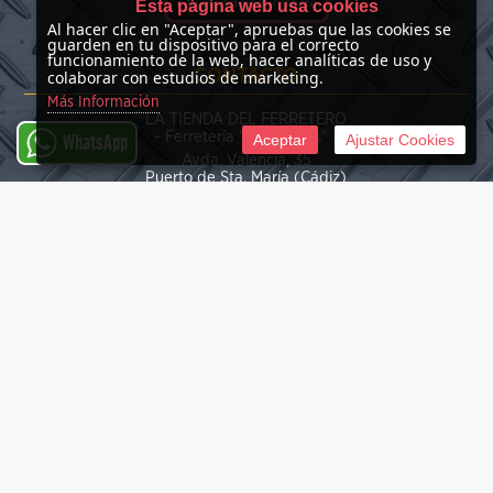
Esta página web usa cookies
Al hacer clic en "Aceptar", apruebas que las cookies se
guarden en tu dispositivo para el correcto
funcionamiento de la web, hacer analíticas de uso y
CONTACTO
colaborar con estudios de marketing.
Más Información
LA TIENDA DEL FERRETERO
- Ferretería "Las Nieves" -
Aceptar
Ajustar Cookies
WhatsApp
Avda. Valencia, 35
Puerto de Sta. María (Cádiz)
(+34) 676 39 30 34
info@latiendadelferretero.com
©
2026 La Tienda del Ferretero
Tienda online creada por http://www.urbecom.com