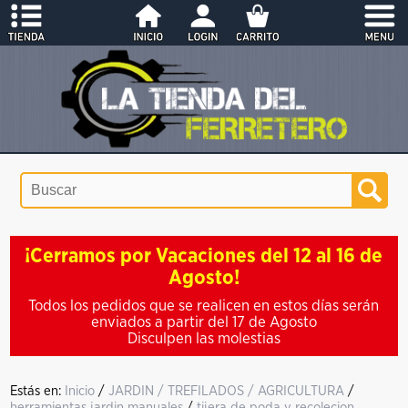
¡Cerramos por Vacaciones del 12 al 16 de
Agosto!
Todos los pedidos que se realicen en estos días serán
enviados a partir del 17 de Agosto
Disculpen las molestias
Estás en:
Inicio
/
JARDIN / TREFILADOS / AGRICULTURA
/
herramientas jardin manuales
/
tijera de poda y recolecion