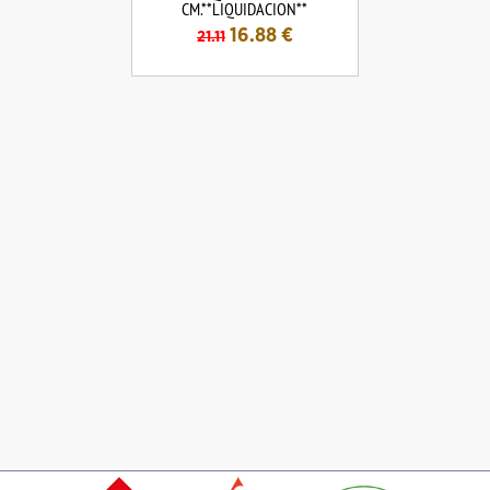
CM.**LIQUIDACION**
16.88
€
21.11