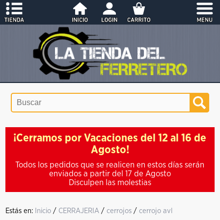
¡Cerramos por Vacaciones del 12 al 16 de
Agosto!
Todos los pedidos que se realicen en estos días serán
enviados a partir del 17 de Agosto
Disculpen las molestias
Estás en:
Inicio
/
CERRAJERIA
/
cerrojos
/
cerrojo avl