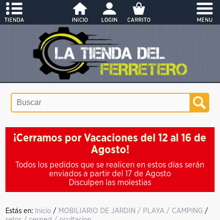
¡Cerramos por Vacaciones del 12 al 16 de
Agosto!
Todos los pedidos que se realicen en estos días serán
enviados a partir del 17 de Agosto
Disculpen las molestias
Estás en:
Inicio
/
MOBILIARIO DE JARDIN / PLAYA / CAMPING
/
setos / cesped / ocultacion