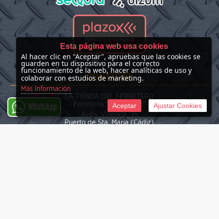
Esta página web usa cookies
Al hacer clic en "Aceptar", apruebas que las cookies se
guarden en tu dispositivo para el correcto
funcionamiento de la web, hacer analíticas de uso y
CONTACTO
colaborar con estudios de marketing.
Más Información
LA TIENDA DEL FERRETERO
- Ferretería "Las Nieves" -
Aceptar
Ajustar Cookies
WhatsApp
Avda. Valencia, 35
Puerto de Sta. María (Cádiz)
(+34) 676 39 30 34
info@latiendadelferretero.com