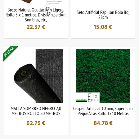
Brezo Natural OcultaciÃ³n Ligera,
Seto Artificial Papillon Bola Boj
Rollo 5 x 1 metros, DivisiÃ³n, JardÃ­n,
28cm
Sombras, etc,
22.37
€
15.08
€
MALLA SOMBREO NEGRO 2,0
Cesped Artificial 10 mm, Superficies
METROS ROLLO 50 METROS
PequeÃ±as Rollo 1x10 Metros
62.75
€
84.78
€