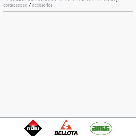
cortacesped
/
accesorios