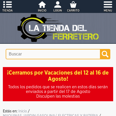
¡Cerramos por Vacaciones del 12 al 16 de
Agosto!
Todos los pedidos que se realicen en estos días serán
enviados a partir del 17 de Agosto
Disculpen las molestias
Estás en:
Inicio
/
MAQUINAS JARDIN GASOLINA/ ELECTRICAS Y BATERIA
/