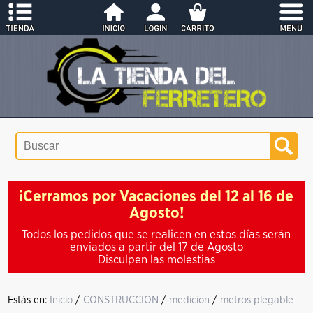
¡Cerramos por Vacaciones del 12 al 16 de
Agosto!
Todos los pedidos que se realicen en estos días serán
enviados a partir del 17 de Agosto
Disculpen las molestias
Estás en:
Inicio
/
CONSTRUCCION
/
medicion
/
metros plegable