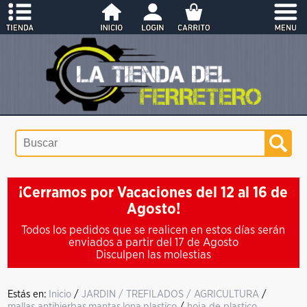
¡Cerramos por Vacaciones del 12 al 16 de
Agosto!
Todos los pedidos que se realicen en estos días serán
enviados a partir del 17 de Agosto
Disculpen las molestias
Estás en:
Inicio
/
JARDIN / TREFILADOS / AGRICULTURA
/
mallas antihierbas,mantas,lona,plastico
/
hoja de plastico