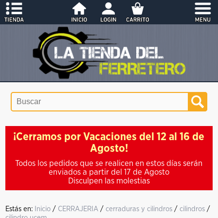
¡Cerramos por Vacaciones del 12 al 16 de
Agosto!
Todos los pedidos que se realicen en estos días serán
enviados a partir del 17 de Agosto
Disculpen las molestias
Estás en:
Inicio
/
CERRAJERIA
/
cerraduras y cilindros
/
cilindros
/
cilindro ucem