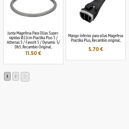
Junta Magefesa Para Ollas Super-
Mango Inferior para ollas Magefesa
rápidas Ø22cm Practika Plus 5 /
Practika Plus, Recambio original,
Athenas 5 / Favorit 5 / Dynamic 5/
Db5, Recambio Original,
5.70
€
11.50
€
1
2