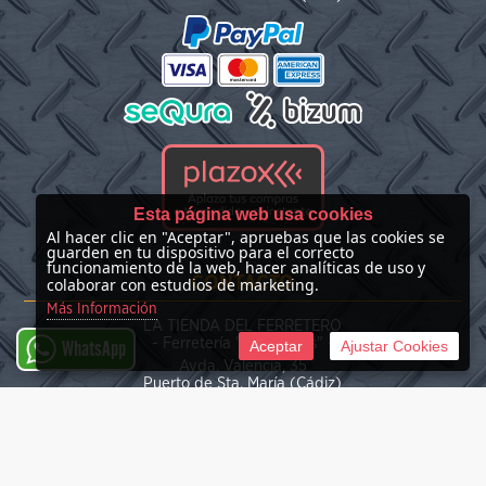
Esta página web usa cookies
Al hacer clic en "Aceptar", apruebas que las cookies se
guarden en tu dispositivo para el correcto
funcionamiento de la web, hacer analíticas de uso y
CONTACTO
colaborar con estudios de marketing.
Más Información
LA TIENDA DEL FERRETERO
- Ferretería "Las Nieves" -
Aceptar
Ajustar Cookies
WhatsApp
Avda. Valencia, 35
Puerto de Sta. María (Cádiz)
(+34) 676 39 30 34
info@latiendadelferretero.com