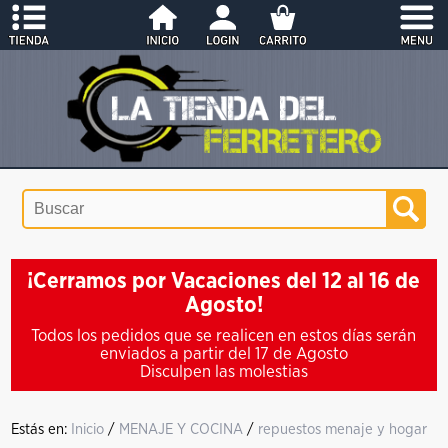
¡Cerramos por Vacaciones del 12 al 16 de
Agosto!
Todos los pedidos que se realicen en estos días serán
enviados a partir del 17 de Agosto
Disculpen las molestias
Estás en:
Inicio
/
MENAJE Y COCINA
/
repuestos menaje y hogar