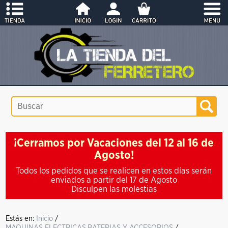
¡Cerramos por Vacaciones del 12 al 16 de
Agosto!
Todos los pedidos que se realicen en estos días serán
enviados a partir del 17 de Agosto
Disculpen las molestias
Estás en:
Inicio
/
MAQUINAS ELECTRICAS,BATERIAS Y ACCESORIOS
/