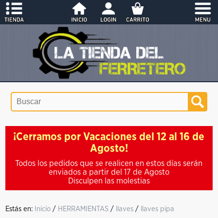
¡Cerramos por Vacaciones del 12 al 16 de
Agosto!
Todos los pedidos que se realicen en estos días serán
enviados a partir del 17 de Agosto
Disculpen las molestias
Estás en:
Inicio
/
HERRAMIENTAS
/
llaves
/
llaves pipa