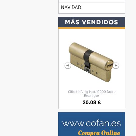
NAVIDAD
Cilindro Amig Mod. 10000 Doble
CILIN
Embrague
20.08 €