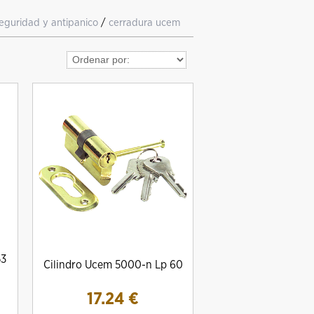
eguridad y antipanico
/
cerradura ucem
53
Cilindro Ucem 5000-n Lp 60
17.24
€