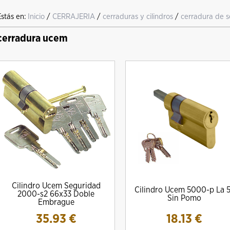
Estás en:
Inicio
/
CERRAJERIA
/
cerraduras y cilindros
/
cerradura de s
cerradura ucem
Cilindro Ucem Seguridad
Cilindro Ucem 5000-p La 
2000-s2 66x33 Doble
Sin Pomo
Embrague
35.93
€
18.13
€