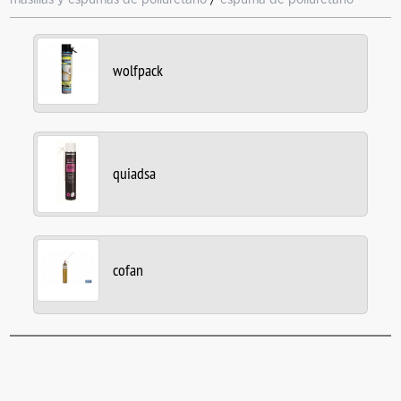
wolfpack
quiadsa
cofan