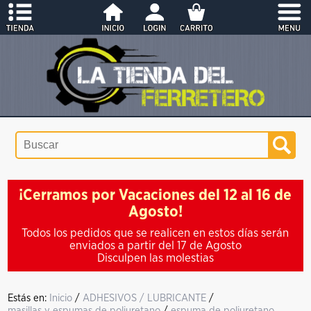
¡Cerramos por Vacaciones del 12 al 16 de
Agosto!
Todos los pedidos que se realicen en estos días serán
enviados a partir del 17 de Agosto
Disculpen las molestias
Estás en:
Inicio
/
ADHESIVOS / LUBRICANTE
/
masillas y espumas de poliuretano
/
espuma de poliuretano