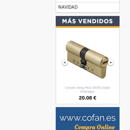
NAVIDAD
Cilindro Amig Mod. 10000 Doble
CILIN
Embrague
20.08 €