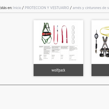
Estás en:
Inicio
/
PROTECCION Y VESTUARIO
/
arnés y cinturones de 
wolfpack