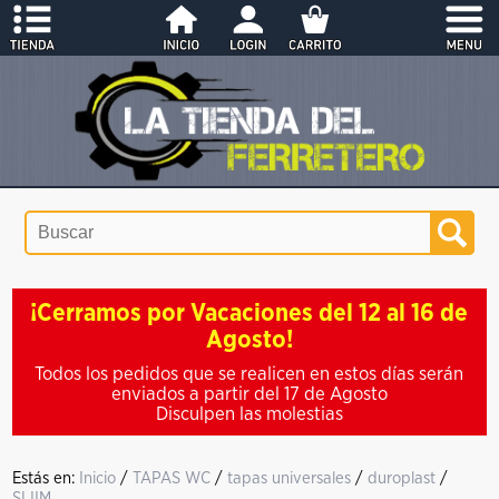
¡Cerramos por Vacaciones del 12 al 16 de
Agosto!
Todos los pedidos que se realicen en estos días serán
enviados a partir del 17 de Agosto
Disculpen las molestias
Estás en:
Inicio
/
TAPAS WC
/
tapas universales
/
duroplast
/
SLIIM