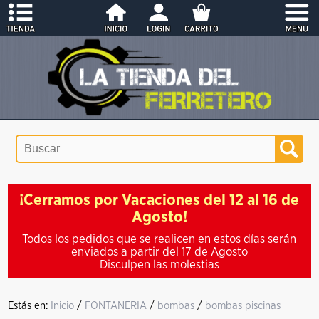
¡Cerramos por Vacaciones del 12 al 16 de
Agosto!
Todos los pedidos que se realicen en estos días serán
enviados a partir del 17 de Agosto
Disculpen las molestias
Estás en:
Inicio
/
FONTANERIA
/
bombas
/
bombas piscinas