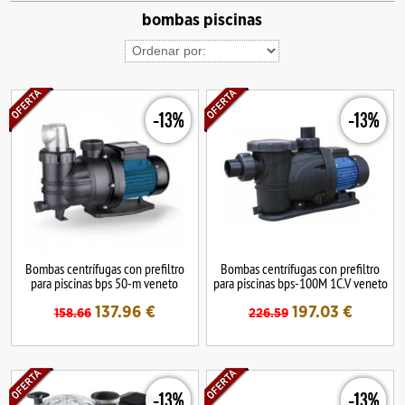
bombas piscinas
-13%
-13%
Bombas centrífugas con prefiltro
Bombas centrífugas con prefiltro
para piscinas bps 50-m veneto
para piscinas bps-100M 1C.V veneto
137.96
€
197.03
€
158.66
226.59
-13%
-13%