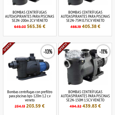
BOMBAS CENTRÍFUGAS
BOMBAS CENTRÍFUGAS
AUTOASPIRANTES PARA PISCINAS
AUTOASPIRANTES PARA PISCINAS
SE2N-200m 2C.V VENETO
SE2N-75M 0.75C.V VENETO
565.36
€
405.38
€
649.03
466.19
-13%
-11%
Bombas centrífugas con prefiltro
BOMBAS CENTRÍFUGAS
para piscinas bps-120m 1.2 c.v
AUTOASPIRANTES PARA PISCINAS
veneto
SE2N-150M 1.5C.V VENETO
203.59
€
439.83
€
234.13
494.32