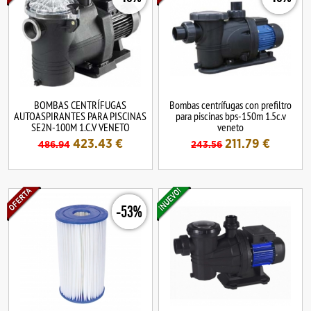
BOMBAS CENTRÍFUGAS
Bombas centrífugas con prefiltro
AUTOASPIRANTES PARA PISCINAS
para piscinas bps-150m 1.5c.v
SE2N-100M 1.C.V VENETO
veneto
423.43
€
211.79
€
486.94
243.56
-53%