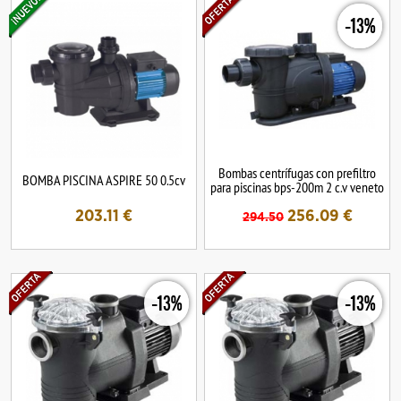
-13%
Bombas centrífugas con prefiltro
BOMBA PISCINA ASPIRE 50 0.5cv
para piscinas bps-200m 2 c.v veneto
203.11
€
256.09
€
294.50
-13%
-13%