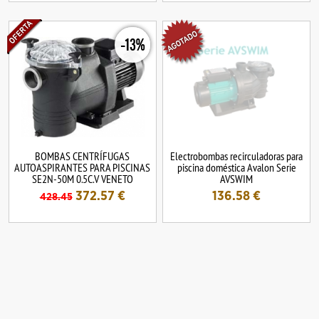
-13%
BOMBAS CENTRÍFUGAS
Electrobombas recirculadoras para
AUTOASPIRANTES PARA PISCINAS
piscina doméstica Avalon Serie
SE2N-50M 0.5C.V VENETO
AVSWIM
372.57
€
136.58
€
428.45