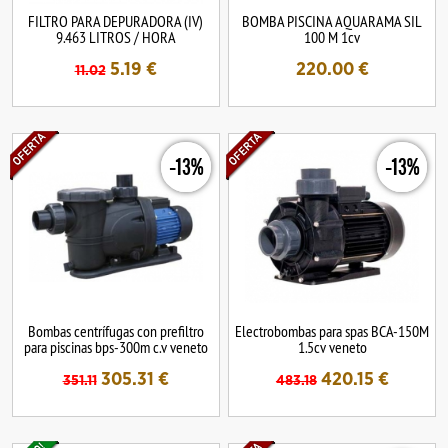
FILTRO PARA DEPURADORA (IV)
BOMBA PISCINA AQUARAMA SIL
9.463 LITROS / HORA
100 M 1cv
5.19
€
220.00
€
11.02
-13%
-13%
Bombas centrífugas con prefiltro
Electrobombas para spas BCA-150M
para piscinas bps-300m c.v veneto
1.5cv veneto
305.31
€
420.15
€
351.11
483.18