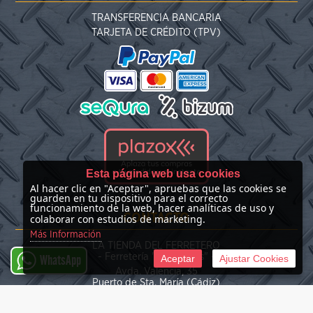
TRANSFERENCIA BANCARIA
TARJETA DE CRÉDITO (TPV)
Esta página web usa cookies
Al hacer clic en "Aceptar", apruebas que las cookies se
guarden en tu dispositivo para el correcto
funcionamiento de la web, hacer analíticas de uso y
CONTACTO
colaborar con estudios de marketing.
Más Información
LA TIENDA DEL FERRETERO
- Ferretería "Las Nieves" -
Aceptar
Ajustar Cookies
WhatsApp
Avda. Valencia, 35
Puerto de Sta. María (Cádiz)
(+34) 676 39 30 34