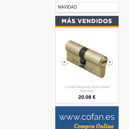
NAVIDAD
Cilindro Amig Mod. 10000 Doble
CILIN
Embrague
20.08 €