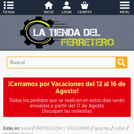
¡Cerramos por Vacaciones del 12 al 16 de
Agosto!
Todos los pedidos que se realicen en estos días serán
enviados a partir del 17 de Agosto
Disculpen las molestias
Estás en:
Inicio
/
PROTECCION Y VESTUARIO
/
guantes
/
cofan
/
guantes de pvc