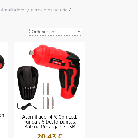
atornilladores / percutores bateria
/
on
Atornillador 4 V, Con Led,
Funda y 5 Destorpuntas,
Bateria Recargable USB
20.43
€