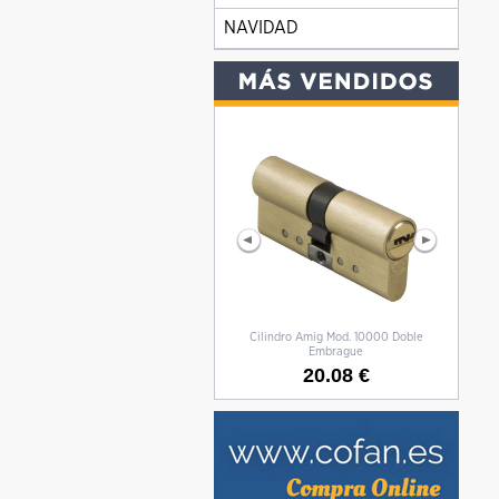
NAVIDAD
Cilindro Amig Mod. 10000 Doble
CILIN
Embrague
20.08 €