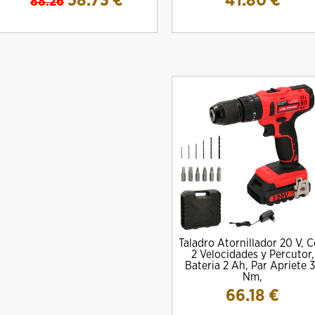
58.73
€
41.80
€
88.26
Taladro Atornillador 20 V, 
2 Velocidades y Percutor,
Bateria 2 Ah, Par Apriete 
Nm,
66.18
€