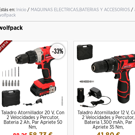
Estás en:
Inicio
/
MAQUINAS ELECTRICAS,BATERIAS Y ACCESORIOS
/
wolfpack
wolfpack
-33%
Taladro Atornillador 20 V, Con
Taladro Atornillador 12 V, C
2 Velocidades y Percutor,
2 Velocidades y Percutor,
Bateria 2 Ah, Par Apriete 50
Bateria 1,300 mAh, Par
Nm,
Apriete 35 Nm,