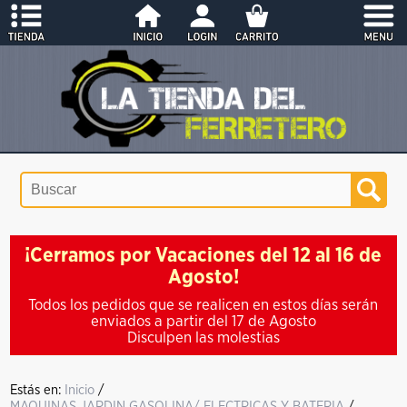
¡Cerramos por Vacaciones del 12 al 16 de
Agosto!
Todos los pedidos que se realicen en estos días serán
enviados a partir del 17 de Agosto
Disculpen las molestias
Estás en:
Inicio
/
MAQUINAS JARDIN GASOLINA/ ELECTRICAS Y BATERIA
/