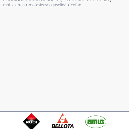
motosierras
/
motosierras gasolina
/
cofan