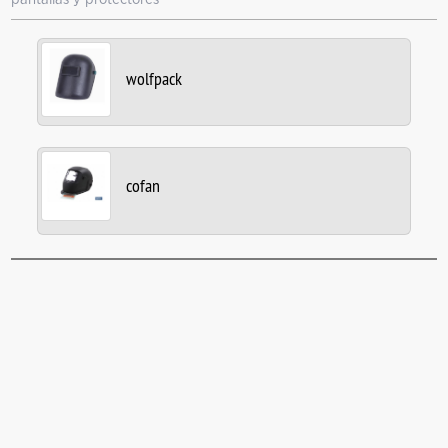
wolfpack
cofan