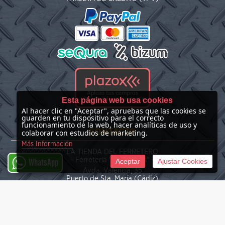
Esta página web usa cookies
Al hacer clic en "Aceptar", apruebas que las cookies se
guarden en tu dispositivo para el correcto
funcionamiento de la web, hacer analíticas de uso y
CONTACTO
colaborar con estudios de marketing.
Más Información
LA TIENDA DEL FERRETERO
- Ferretería "Las Nieves" -
Aceptar
Ajustar Cookies
WhatsApp
Avda. Valencia, 35
Puerto de Sta. María (Cádiz)
(+34) 676 39 30 34
info@latiendadelferretero.com