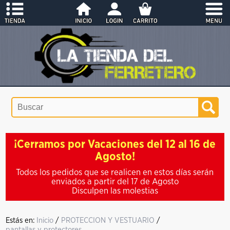
¡Cerramos por Vacaciones del 12 al 16 de
Agosto!
Todos los pedidos que se realicen en estos días serán
enviados a partir del 17 de Agosto
Disculpen las molestias
Estás en:
Inicio
/
PROTECCION Y VESTUARIO
/
pantallas y protectores