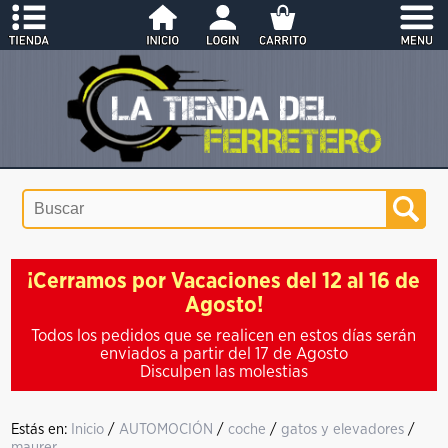
¡Cerramos por Vacaciones del 12 al 16 de
Agosto!
Todos los pedidos que se realicen en estos días serán
enviados a partir del 17 de Agosto
Disculpen las molestias
Estás en:
Inicio
/
AUTOMOCIÓN
/
coche
/
gatos y elevadores
/
maurer