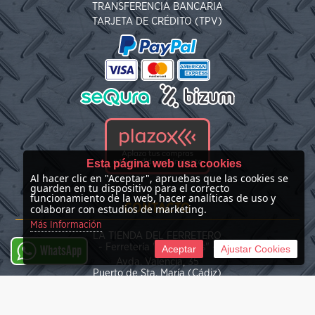
TRANSFERENCIA BANCARIA
TARJETA DE CRÉDITO (TPV)
Esta página web usa cookies
Al hacer clic en "Aceptar", apruebas que las cookies se
guarden en tu dispositivo para el correcto
funcionamiento de la web, hacer analíticas de uso y
CONTACTO
colaborar con estudios de marketing.
Más Información
LA TIENDA DEL FERRETERO
- Ferretería "Las Nieves" -
Aceptar
Ajustar Cookies
WhatsApp
Avda. Valencia, 35
Puerto de Sta. María (Cádiz)
(+34) 676 39 30 34
info@latiendadelferretero.com