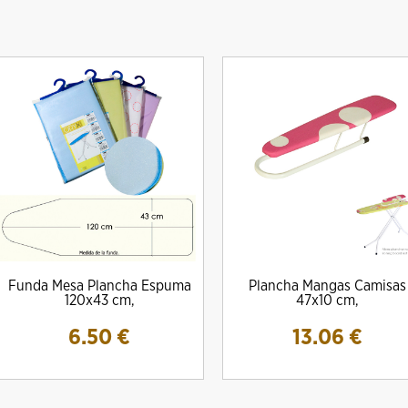
DRO Amig MOD. 10000E Para
Cilindro Amig Mod. 10000S Simple
CERRADURA M
Funda Mesa Plancha Espuma
Plancha Mangas Camisas
escudos Ezcurra
Embrague
13.
120x43 cm,
47x10 cm,
20.08 €
22.08 €
6.50
€
13.06
€