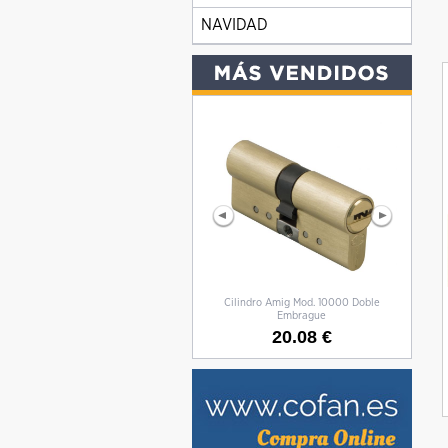
NAVIDAD
Cilindro Amig Mod. 10000 Doble
CILIN
Embrague
20.08 €