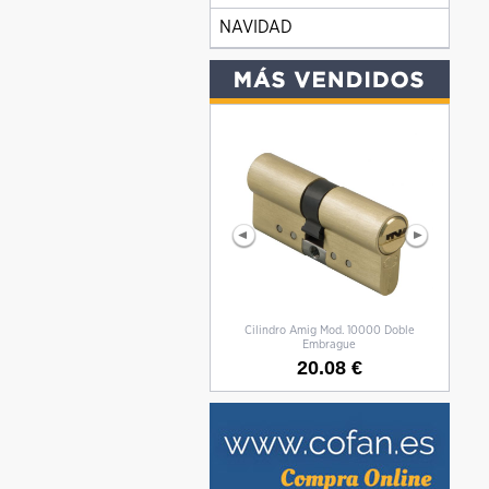
NAVIDAD
Cilindro Amig Mod. 10000 Doble
CILIN
Embrague
20.08 €