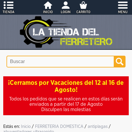
¡Cerramos por Vacaciones del 12 al 16 de
Agosto!
Todos los pedidos que se realicen en estos días serán
enviados a partir del 17 de Agosto
Disculpen las molestias
Estás en:
Inicio
/
FERRETERIA DOMESTICA
/
antiplagas
/
ahuyentadores ultrasonido