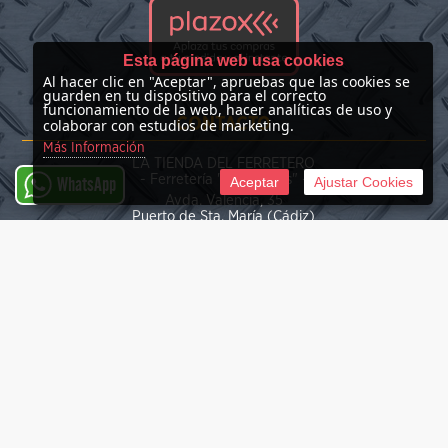
Esta página web usa cookies
Al hacer clic en "Aceptar", apruebas que las cookies se
guarden en tu dispositivo para el correcto
funcionamiento de la web, hacer analíticas de uso y
CONTACTO
colaborar con estudios de marketing.
Más Información
LA TIENDA DEL FERRETERO
- Ferretería "Las Nieves" -
Aceptar
Ajustar Cookies
WhatsApp
Avda. Valencia, 35
Puerto de Sta. María (Cádiz)
(+34) 676 39 30 34
info@latiendadelferretero.com
©
2026 La Tienda del Ferretero