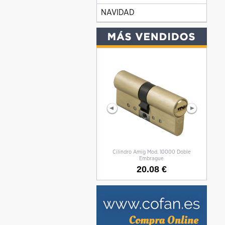
NAVIDAD
Cilindro Amig Mod. 10000 Doble
CILIN
Embrague
20.08 €