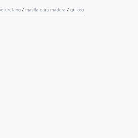
poliuretano
/
masilla para madera
/
quilosa