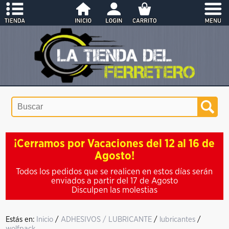
¡Cerramos por Vacaciones del 12 al 16 de
Agosto!
Todos los pedidos que se realicen en estos días serán
enviados a partir del 17 de Agosto
Disculpen las molestias
Estás en:
Inicio
/
ADHESIVOS / LUBRICANTE
/
lubricantes
/
wolfpack