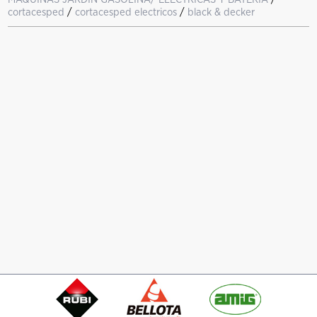
cortacesped
/
cortacesped electricos
/
black & decker