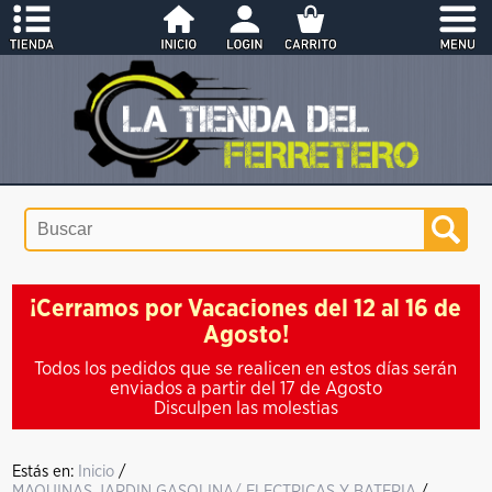
¡Cerramos por Vacaciones del 12 al 16 de
Agosto!
Todos los pedidos que se realicen en estos días serán
enviados a partir del 17 de Agosto
Disculpen las molestias
Estás en:
Inicio
/
MAQUINAS JARDIN GASOLINA/ ELECTRICAS Y BATERIA
/