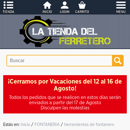
¡Cerramos por Vacaciones del 12 al 16 de
Agosto!
Todos los pedidos que se realicen en estos días serán
enviados a partir del 17 de Agosto
Disculpen las molestias
Estás en:
Inicio
/
FONTANERIA
/
herramientas de fontanero