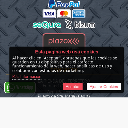
Esta página web usa cookies
Al hacer clic en "Aceptar", apruebas que las cookies se
guarden en tu dispositivo para el correcto
funcionamiento de la web, hacer analíticas de uso y
CONTACTO
colaborar con estudios de marketing.
Más Información
LA TIENDA DEL FERRETERO
- Ferretería "Las Nieves" -
Aceptar
Ajustar Cookies
WhatsApp
Avda. Valencia, 35
Puerto de Sta. María (Cádiz)
(+34) 676 39 30 34
info@latiendadelferretero.com