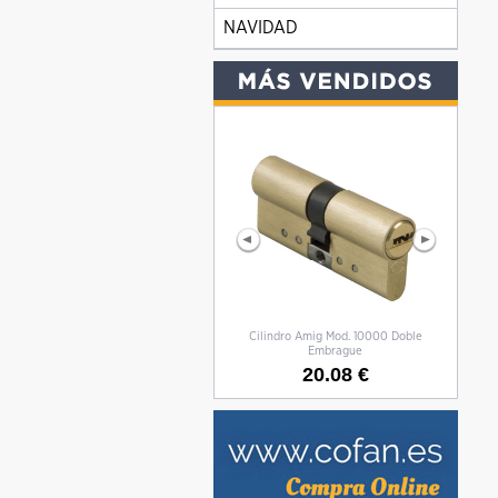
NAVIDAD
Cilindro Amig Mod. 10000 Doble
CILIN
Embrague
20.08 €