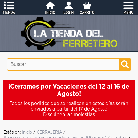
¡Cerramos por Vacaciones del 12 al 16 de
Agosto!
Todos los pedidos que se realicen en estos días serán
enviados a partir del 17 de Agosto
Disculpen las molestias
Estás en:
Inicio
/
CERRAJERIA
/
Amig para profesionales (pedido mínimo 100 euros)
/
cilindros
/