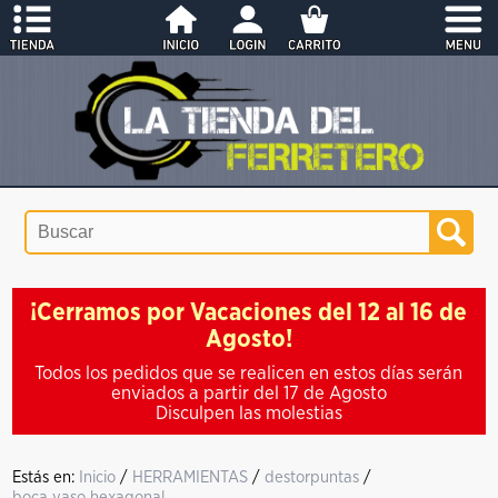
¡Cerramos por Vacaciones del 12 al 16 de
Agosto!
Todos los pedidos que se realicen en estos días serán
enviados a partir del 17 de Agosto
Disculpen las molestias
Estás en:
Inicio
/
HERRAMIENTAS
/
destorpuntas
/
boca vaso hexagonal