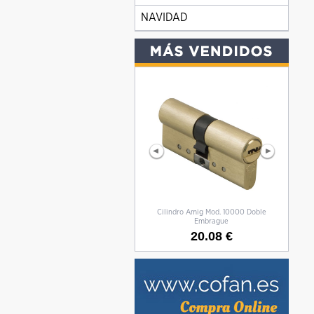
NAVIDAD
Cilindro Amig Mod. 10000 Doble
CILIN
Embrague
20.08 €