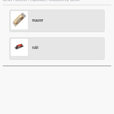
maurer
rubi