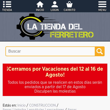
¡Cerramos por Vacaciones del 12 al 16 de
Agosto!
Todos los pedidos que se realicen en estos días serán
enviados a partir del 17 de Agosto
Disculpen las molestias
Estás en:
Inicio
/
CONSTRUCCION
/
llanas | talocha | espátulas | rascadores
/
llanas