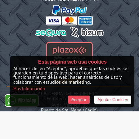
Esta página web usa cookies
Al hacer clic en "Aceptar", apruebas que las cookies se
guarden en tu dispositivo para el correcto
funcionamiento de la web, hacer analíticas de uso y
CONTACTO
colaborar con estudios de marketing.
Más Información
LA TIENDA DEL FERRETERO
- Ferretería "Las Nieves" -
Aceptar
Ajustar Cookies
WhatsApp
Avda. Valencia, 35
Puerto de Sta. María (Cádiz)
(+34) 676 39 30 34
info@latiendadelferretero.com