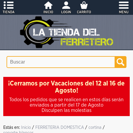
¡Cerramos por Vacaciones del 12 al 16 de
Agosto!
Todos los pedidos que se realicen en estos días serán
enviados a partir del 17 de Agosto
Disculpen las molestias
Estás en:
Inicio
/
FERRETERIA DOMESTICA
/
cortina
/
soporte blancos