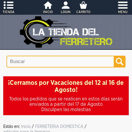
¡Cerramos por Vacaciones del 12 al 16 de
Agosto!
Todos los pedidos que se realicen en estos días serán
enviados a partir del 17 de Agosto
Disculpen las molestias
Estás en:
Inicio
/
FERRETERIA DOMESTICA
/
articulos para la limpieza