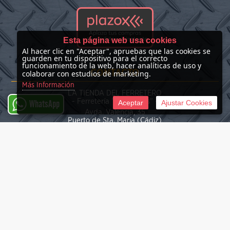
Esta página web usa cookies
Al hacer clic en "Aceptar", apruebas que las cookies se
guarden en tu dispositivo para el correcto
funcionamiento de la web, hacer analíticas de uso y
CONTACTO
colaborar con estudios de marketing.
Más Información
LA TIENDA DEL FERRETERO
- Ferretería "Las Nieves" -
Aceptar
Ajustar Cookies
WhatsApp
Avda. Valencia, 35
Puerto de Sta. María (Cádiz)
(+34) 676 39 30 34
info@latiendadelferretero.com
©
2026 La Tienda del Ferretero